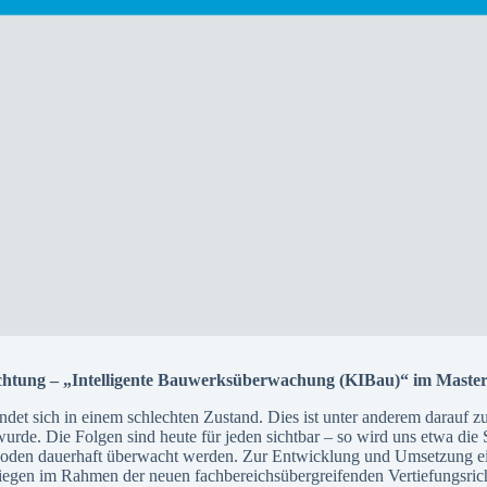
srichtung – „Intelligente Bauwerksüberwachung (KIBau)“ im Mast
det sich in einem schlechten Zustand. Dies ist unter anderem darauf z
 wurde. Die Folgen sind heute für jeden sichtbar – so wird uns etwa di
hoden dauerhaft überwacht werden. Zur Entwicklung und Umsetzung einer
 Siegen im Rahmen der neuen fachbereichsübergreifenden Vertiefungsr